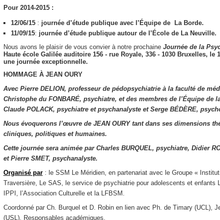
Pour 2014-2015 :
12/06/15
:
journée d’étude publique avec l’Équipe de La Borde.
11/09/15
:
journée d’étude publique autour de l’École de La Neuville.
Nous avons le plaisir de vous convier à notre prochaine
Journée de la
Psyc
Haute école Galilée​ ​auditoire 156​ ​- rue Royale, 336 - 1030 Bruxelles,
le 
une journée exceptionnelle.
HOMMAGE À JEAN OURY
Avec Pierre DELION, professeur de pédopsychiatrie à la faculté de méde
Christophe du FONBARÉ, psychiatre, et des membres de l’Équipe de l
Claude POLACK, psychiatre et psychanalyste et Serge BÉDÈRE, psycho
Nous évoquerons l’œuvre de JEAN OURY tant dans ses dimensions th
cliniques, politiques et humaines.
Cette journée sera animée par Charles BURQUEL, psychiatre, Didier R
et Pierre SMET, psychanalyste.
Organisé par
: le SSM Le Méridien, en partenariat avec le Groupe « Instit
Traversière, Le SAS, le service de psychiatrie pour adolescents et enfant
IPPI, l’Association Culturelle et la LFBSM.
Coordonné par Ch. Burquel et D. Robin en lien avec Ph. de Timary (UCL), 
(USL), Responsables académiques.