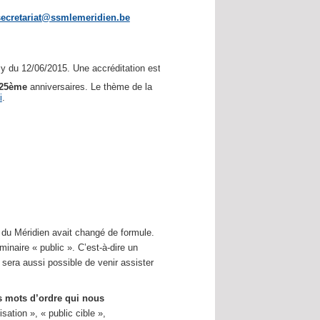
secretariat@ssmlemeridien.be
 du 12/06/2015. Une accréditation est demandée.
25ème
anniversaires. Le thème de la
i
.
e du Méridien avait changé de formule.
naire « public ». C’est-à-dire un
l sera aussi possible de venir assister
 mots d’ordre qui nous
sation », « public cible »,