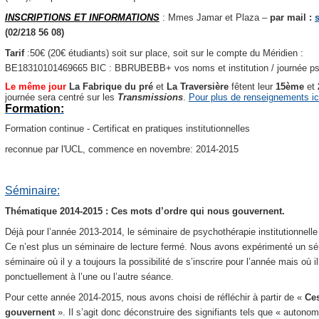
INSCRIPTIONS ET INFORMATIONS
: Mmes Jamar et Plaza –
par mail :
(02/218 56 08)
Tarif
:50€ (20€ étudiants) soit sur place, soit sur le compte du Méridien :
BE18310101469665 BIC : BBRUBEBB+ vos noms et institution / journée psy
Le même jour
La Fabrique du pré
et
La Traversière
fêtent leur
15ème
et
journée sera centré sur les
Transmissions
.
Pour plus de renseignements ic
Formation:
Formation continue - Certificat en pratiques institutionnelles
reconnue par l'UCL, commence en novembre: 2014-2015
Séminaire:
Thématique 2014-2015 : Ces mots d’ordre qui nous gouvernent.
Déjà pour l’année 2013-2014, le séminaire de psychothérapie institutionnell
Ce n’est plus un séminaire de lecture fermé. Nous avons expérimenté un sémi
séminaire où il y a toujours la possibilité de s’inscrire pour l’année mais où i
ponctuellement à l’une ou l’autre séance.
Pour cette année 2014-2015, nous avons choisi de réfléchir à partir de «
Ces
gouvernent
».
Il s’agit donc déconstruire des signifiants tels que « autonomi