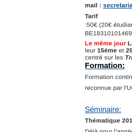
mail :
secretar
Tarif
:50€ (20€ étudian
BE1831010146966
Le même jour
L
leur
15ème
et
2
centré sur les
Tr
Formation:
Formation continu
reconnue par l
Séminaire:
Thématique 201
Déjà pour l’ann