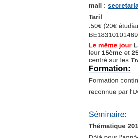
mail :
secretar
Tarif
:50€ (20€ étudian
BE1831010146966
Le même jour
L
leur
15ème
et
2
centré sur les
Tr
Formation:
Formation continu
reconnue par l
Séminaire:
Thématique 201
Déjà pour l’ann