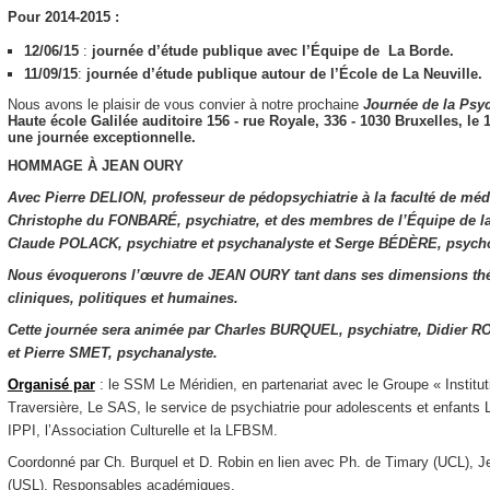
Pour 2014-2015 :
12/06/15
:
journée d’étude publique avec l’Équipe de La Borde.
11/09/15
:
journée d’étude publique autour de l’École de La Neuville.
Nous avons le plaisir de vous convier à notre prochaine
Journée de la
Psyc
Haute école Galilée​ ​auditoire 156​ ​- rue Royale, 336 - 1030 Bruxelles,
le 
une journée exceptionnelle.
HOMMAGE À JEAN OURY
Avec Pierre DELION, professeur de pédopsychiatrie à la faculté de méde
Christophe du FONBARÉ, psychiatre, et des membres de l’Équipe de l
Claude POLACK, psychiatre et psychanalyste et Serge BÉDÈRE, psycho
Nous évoquerons l’œuvre de JEAN OURY tant dans ses dimensions th
cliniques, politiques et humaines.
Cette journée sera animée par Charles BURQUEL, psychiatre, Didier R
et Pierre SMET, psychanalyste.
Organisé par
: le SSM Le Méridien, en partenariat avec le Groupe « Instit
Traversière, Le SAS, le service de psychiatrie pour adolescents et enfant
IPPI, l’Association Culturelle et la LFBSM.
Coordonné par Ch. Burquel et D. Robin en lien avec Ph. de Timary (UCL), 
(USL), Responsables académiques.