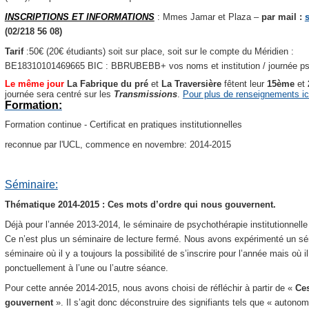
INSCRIPTIONS ET INFORMATIONS
: Mmes Jamar et Plaza –
par mail :
(02/218 56 08)
Tarif
:50€ (20€ étudiants) soit sur place, soit sur le compte du Méridien :
BE18310101469665 BIC : BBRUBEBB+ vos noms et institution / journée psy
Le même jour
La Fabrique du pré
et
La Traversière
fêtent leur
15ème
et
journée sera centré sur les
Transmissions
.
Pour plus de renseignements ic
Formation:
Formation continue - Certificat en pratiques institutionnelles
reconnue par l'UCL, commence en novembre: 2014-2015
Séminaire:
Thématique 2014-2015 : Ces mots d’ordre qui nous gouvernent.
Déjà pour l’année 2013-2014, le séminaire de psychothérapie institutionnell
Ce n’est plus un séminaire de lecture fermé. Nous avons expérimenté un sémi
séminaire où il y a toujours la possibilité de s’inscrire pour l’année mais où i
ponctuellement à l’une ou l’autre séance.
Pour cette année 2014-2015, nous avons choisi de réfléchir à partir de «
Ces
gouvernent
».
Il s’agit donc déconstruire des signifiants tels que « autonomi