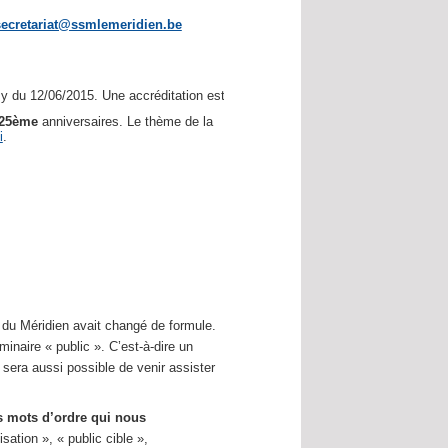
secretariat@ssmlemeridien.be
 du 12/06/2015. Une accréditation est demandée.
25ème
anniversaires. Le thème de la
i
.
e du Méridien avait changé de formule.
naire « public ». C’est-à-dire un
l sera aussi possible de venir assister
 mots d’ordre qui nous
sation », « public cible »,