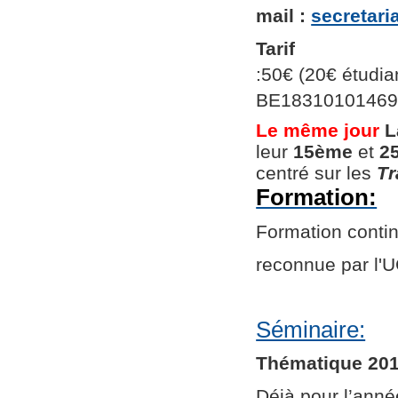
mail :
secretar
Tarif
:50€ (20€ étudian
BE1831010146966
Le même jour
L
leur
15ème
et
2
centré sur les
Tr
Formation:
Formation continu
reconnue par l
Séminaire:
Thématique 201
Déjà pour l’ann