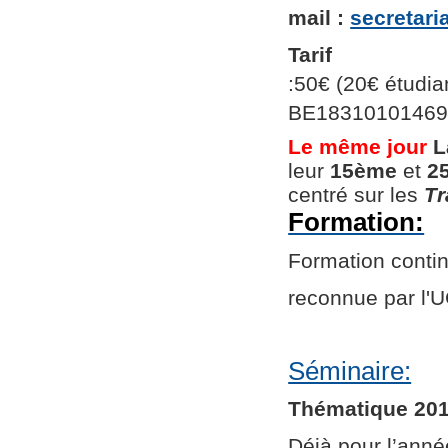
mail :
secretar
Tarif
:50€ (20€ étudian
BE1831010146966
Le même jour
L
leur
15ème
et
2
centré sur les
Tr
Formation:
Formation continu
reconnue par l
Séminaire:
Thématique 201
Déjà pour l’ann