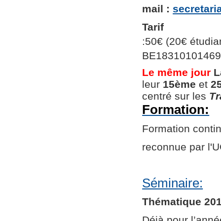
mail :
secretar
Tarif
:50€ (20€ étudian
BE1831010146966
Le même jour
L
leur
15ème
et
2
centré sur les
Tr
Formation:
Formation continu
reconnue par l
Séminaire:
Thématique 201
Déjà pour l’ann