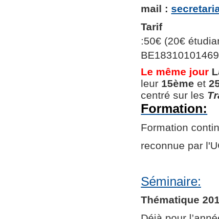
mail :
secretar
Tarif
:50€ (20€ étudian
BE1831010146966
Le même jour
L
leur
15ème
et
2
centré sur les
Tr
Formation:
Formation continu
reconnue par l
Séminaire:
Thématique 201
Déjà pour l’ann