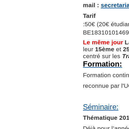
mail :
secretar
Tarif
:50€ (20€ étudian
BE1831010146966
Le même jour
L
leur
15ème
et
2
centré sur les
Tr
Formation:
Formation continu
reconnue par l
Séminaire:
Thématique 201
Déjà pour l’ann