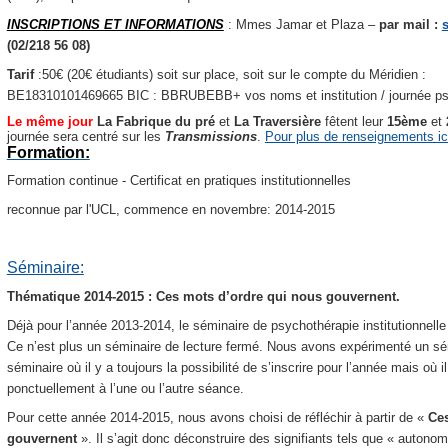
INSCRIPTIONS ET INFORMATIONS
: Mmes Jamar et Plaza –
par mail :
(02/218 56 08)
Tarif
:50€ (20€ étudiants) soit sur place, soit sur le compte du Méridien :
BE18310101469665 BIC : BBRUBEBB+ vos noms et institution / journée psy
Le même jour
La Fabrique du pré
et
La Traversière
fêtent leur
15ème
et
journée sera centré sur les
Transmissions
.
Pour plus de renseignements ic
Formation:
Formation continue - Certificat en pratiques institutionnelles
reconnue par l'UCL, commence en novembre: 2014-2015
Séminaire:
Thématique 2014-2015 : Ces mots d’ordre qui nous gouvernent.
Déjà pour l’année 2013-2014, le séminaire de psychothérapie institutionnell
Ce n’est plus un séminaire de lecture fermé. Nous avons expérimenté un sémi
séminaire où il y a toujours la possibilité de s’inscrire pour l’année mais où i
ponctuellement à l’une ou l’autre séance.
Pour cette année 2014-2015, nous avons choisi de réfléchir à partir de «
Ces
gouvernent
».
Il s’agit donc déconstruire des signifiants tels que « autonomi