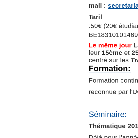
mail :
secretar
Tarif
:50€ (20€ étudian
BE1831010146966
Le même jour
L
leur
15ème
et
2
centré sur les
Tr
Formation:
Formation continu
reconnue par l
Séminaire:
Thématique 201
Déjà pour l’ann