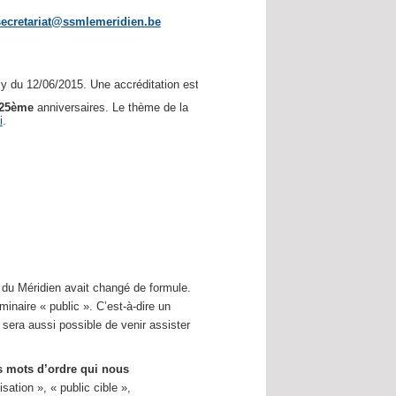
secretariat@ssmlemeridien.be
 du 12/06/2015. Une accréditation est demandée.
25ème
anniversaires. Le thème de la
i
.
e du Méridien avait changé de formule.
naire « public ». C’est-à-dire un
l sera aussi possible de venir assister
 mots d’ordre qui nous
sation », « public cible »,