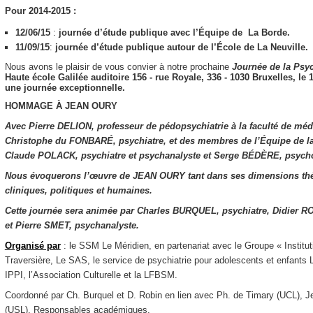
Pour 2014-2015 :
12/06/15
:
journée d’étude publique avec l’Équipe de La Borde.
11/09/15
:
journée d’étude publique autour de l’École de La Neuville.
Nous avons le plaisir de vous convier à notre prochaine
Journée de la
Psyc
Haute école Galilée​ ​auditoire 156​ ​- rue Royale, 336 - 1030 Bruxelles,
le 
une journée exceptionnelle.
HOMMAGE À JEAN OURY
Avec Pierre DELION, professeur de pédopsychiatrie à la faculté de méde
Christophe du FONBARÉ, psychiatre, et des membres de l’Équipe de l
Claude POLACK, psychiatre et psychanalyste et Serge BÉDÈRE, psycho
Nous évoquerons l’œuvre de JEAN OURY tant dans ses dimensions th
cliniques, politiques et humaines.
Cette journée sera animée par Charles BURQUEL, psychiatre, Didier R
et Pierre SMET, psychanalyste.
Organisé par
: le SSM Le Méridien, en partenariat avec le Groupe « Instit
Traversière, Le SAS, le service de psychiatrie pour adolescents et enfant
IPPI, l’Association Culturelle et la LFBSM.
Coordonné par Ch. Burquel et D. Robin en lien avec Ph. de Timary (UCL), 
(USL), Responsables académiques.