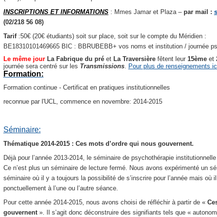
INSCRIPTIONS ET INFORMATIONS
: Mmes Jamar et Plaza –
par mail :
(02/218 56 08)
Tarif
:50€ (20€ étudiants) soit sur place, soit sur le compte du Méridien :
BE18310101469665 BIC : BBRUBEBB+ vos noms et institution / journée psy
Le même jour
La Fabrique du pré
et
La Traversière
fêtent leur
15ème
et
journée sera centré sur les
Transmissions
.
Pour plus de renseignements ic
Formation:
Formation continue - Certificat en pratiques institutionnelles
reconnue par l'UCL, commence en novembre: 2014-2015
Séminaire:
Thématique 2014-2015 : Ces mots d’ordre qui nous gouvernent.
Déjà pour l’année 2013-2014, le séminaire de psychothérapie institutionnell
Ce n’est plus un séminaire de lecture fermé. Nous avons expérimenté un sémi
séminaire où il y a toujours la possibilité de s’inscrire pour l’année mais où i
ponctuellement à l’une ou l’autre séance.
Pour cette année 2014-2015, nous avons choisi de réfléchir à partir de «
Ces
gouvernent
».
Il s’agit donc déconstruire des signifiants tels que « autonomi